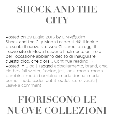
SHOCK AND THE
CITY
Posted on
29 Luglio 2016
by
DMP@Ldm
Shock and the City Moda Leader si rifà il look e
presenta il nuovo sito web Ci siamo, da oggi il
nuovo sito di Moda Leader è finalmente online e
per l’occasione abbiamo deciso di inaugurare
questo blog, che d’ora …
Continue reading
→
Posted in
Blog
|
Tagged
abbigliamento
,
brand
,
chic
,
clothes
,
fall winter
,
fashion
,
jesi
,
look
,
moda
,
moda
bambina
,
moda bambino
,
moda donna
,
moda
uomo
,
modaleader
,
outfit
,
outlet
,
store
,
vestiti
|
Leave a comment
FIORISCONO LE
NUOVE COLLEZIONI