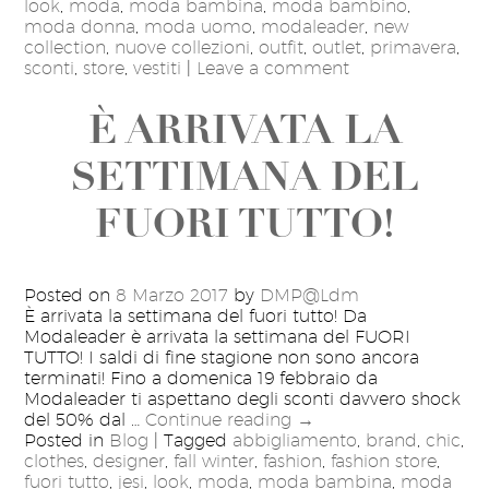
look
,
moda
,
moda bambina
,
moda bambino
,
moda donna
,
moda uomo
,
modaleader
,
new
collection
,
nuove collezioni
,
outfit
,
outlet
,
primavera
,
sconti
,
store
,
vestiti
|
Leave a comment
È ARRIVATA LA
SETTIMANA DEL
FUORI TUTTO!
Posted on
8 Marzo 2017
by
DMP@Ldm
È arrivata la settimana del fuori tutto! Da
Modaleader è arrivata la settimana del FUORI
TUTTO! I saldi di fine stagione non sono ancora
terminati! Fino a domenica 19 febbraio da
Modaleader ti aspettano degli sconti davvero shock
del 50% dal …
Continue reading
→
Posted in
Blog
|
Tagged
abbigliamento
,
brand
,
chic
,
clothes
,
designer
,
fall winter
,
fashion
,
fashion store
,
fuori tutto
,
jesi
,
look
,
moda
,
moda bambina
,
moda