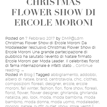
CHRISTMAS
FLOWER SHOW DI
ERCOLE MORONI
Posted on
7 Febbraio 2017
by
DMP@Ldm
Christmas Flower Show di Ercole Moroni Da
Modaleader l'esclusivo Christmas Flower Show di
Ercole Moroni Una grande partecipazione di
pubblico ha salutato l’evento di Natale firmato
Ercole Moroni per Moda Leader. Il celebrities florist
di fama internazionale è infatti stato …
Continue
reading
→
Posted in
Blog
|
Tagged
abbigliamento
,
addobbi
,
albero di natale
,
brand
,
centrotavola
,
chic
,
clothes
,
composizioni floreali
,
designer
,
ercole
,
ercole
moroni
,
fall winter
,
fashion
,
fiori
,
flore show
,
floreali
,
florist
,
flower
,
flower designer
,
ghirlanda
,
ghirlanda
natalizia
,
jesi
,
look
,
moda
,
moda bambina
,
moda
bambino
,
moda donna
,
moda uomo
,
modaleader
,
moroni
,
natale
,
outfit
,
outlet
,
show
,
store
,
vestiti
|