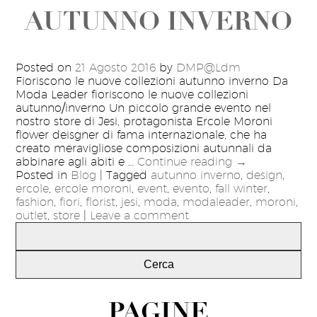
AUTUNNO INVERNO
Posted on
21 Agosto 2016
by
DMP@Ldm
Fioriscono le nuove collezioni autunno inverno Da
Moda Leader fioriscono le nuove collezioni
autunno/inverno Un piccolo grande evento nel
nostro store di Jesi, protagonista Ercole Moroni
flower deisgner di fama internazionale, che ha
creato meravigliose composizioni autunnali da
abbinare agli abiti e …
Continue reading
→
Posted in
Blog
|
Tagged
autunno inverno
,
design
,
ercole
,
ercole moroni
,
event
,
evento
,
fall winter
,
fashion
,
fiori
,
florist
,
jesi
,
moda
,
modaleader
,
moroni
,
outlet
,
store
|
Leave a comment
RICERCA
PER:
PAGINE