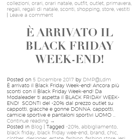
collezioni
,
orari
,
orari natale
,
outfit
,
outlet
,
primavera
,
regali
,
regali di natale
,
sconti
,
shopping
,
store
,
vestiti
|
Leave a comment
È ARRIVATO IL
BLACK FRIDAY
WEEK-END!
Posted on
5 Dicembre 2017
by
DMP@Ldm
È arrivato il Black Friday Week-end! Ancora più
sconti con il Black Friday Week-end! Da
Modaleader ti aspetta il BLACK FRIDAY WEEK-
END! SCONTI del -20% dal prezzo outlet su
cappotti, giacche e gonne DONNA, cappotti,
camicie sportive e pantaloni sportivi UOMO …
Continue reading
→
Posted in
Blog
|
Tagged
-20%
,
abbigliamento
,
black friday
,
black friday wee-end
,
brand
,
chic
,
clothes
,
designer
,
estate
,
fashion
,
fashion store
,
jesi
,