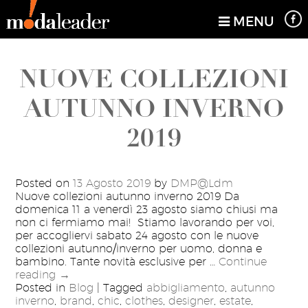
Blog Archives
MENU
NUOVE COLLEZIONI
AUTUNNO INVERNO
2019
Posted on
13 Agosto 2019
by
DMP@Ldm
Nuove collezioni autunno inverno 2019 Da
domenica 11 a venerdì 23 agosto siamo chiusi ma
non ci fermiamo mai! Stiamo lavorando per voi,
per accogliervi sabato 24 agosto con le nuove
collezioni autunno/inverno per uomo, donna e
bambino. Tante novità esclusive per …
Continue
reading
→
Posted in
Blog
|
Tagged
abbigliamento
,
autunno
inverno
,
brand
,
chic
,
clothes
,
designer
,
estate
,