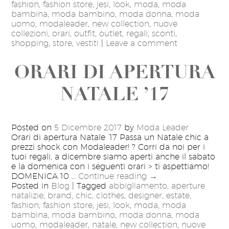
fashion
,
fashion store
,
jesi
,
look
,
moda
,
moda
bambina
,
moda bambino
,
moda donna
,
moda
uomo
,
modaleader
,
new collection
,
nuove
collezioni
,
orari
,
outfit
,
outlet
,
regali
,
sconti
,
shopping
,
store
,
vestiti
|
Leave a comment
ORARI DI APERTURA
NATALE ’17
Posted on
5 Dicembre 2017
by
Moda Leader
Orari di apertura Natale ’17 Passa un Natale chic a
prezzi shock con Modaleader! ? Corri da noi per i
tuoi regali, a dicembre siamo aperti anche il sabato
e la domenica con i seguenti orari > ti aspettiamo!
DOMENICA 10 …
Continue reading
→
Posted in
Blog
|
Tagged
abbigliamento
,
aperture
natalizie
,
brand
,
chic
,
clothes
,
designer
,
estate
,
fashion
,
fashion store
,
jesi
,
look
,
moda
,
moda
bambina
,
moda bambino
,
moda donna
,
moda
uomo
,
modaleader
,
natale
,
new collection
,
nuove