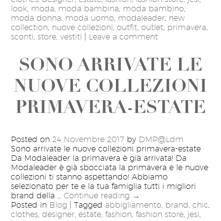
look
,
moda
,
moda bambina
,
moda bambino
,
moda donna
,
moda uomo
,
modaleader
,
new
collection
,
nuove collezioni
,
outfit
,
outlet
,
primavera
,
sconti
,
store
,
vestiti
|
Leave a comment
SONO ARRIVATE LE
NUOVE COLLEZIONI
PRIMAVERA-ESTATE
Posted on
24 Novembre 2017
by
DMP@Ldm
Sono arrivate le nuove collezioni primavera-estate
Da Modaleader la primavera è già arrivata! Da
Modaleader è già sbocciata la primavera e le nuove
collezioni ti stanno aspettando! Abbiamo
selezionato per te e la tua famiglia tutti i migliori
brand della …
Continue reading
→
Posted in
Blog
|
Tagged
abbigliamento
,
brand
,
chic
,
clothes
,
designer
,
estate
,
fashion
,
fashion store
,
jesi
,