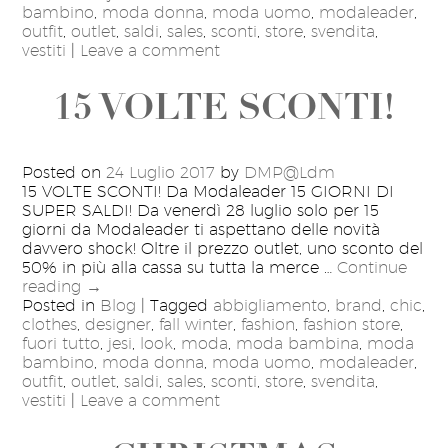
bambino
,
moda donna
,
moda uomo
,
modaleader
,
outfit
,
outlet
,
saldi
,
sales
,
sconti
,
store
,
svendita
,
vestiti
|
Leave a comment
15 VOLTE SCONTI!
Posted on
24 Luglio 2017
by
DMP@Ldm
15 VOLTE SCONTI! Da Modaleader 15 GIORNI DI
SUPER SALDI! Da venerdì 28 luglio solo per 15
giorni da Modaleader ti aspettano delle novità
davvero shock! Oltre il prezzo outlet, uno sconto del
50% in più alla cassa su tutta la merce …
Continue
reading
→
Posted in
Blog
|
Tagged
abbigliamento
,
brand
,
chic
,
clothes
,
designer
,
fall winter
,
fashion
,
fashion store
,
fuori tutto
,
jesi
,
look
,
moda
,
moda bambina
,
moda
bambino
,
moda donna
,
moda uomo
,
modaleader
,
outfit
,
outlet
,
saldi
,
sales
,
sconti
,
store
,
svendita
,
vestiti
|
Leave a comment