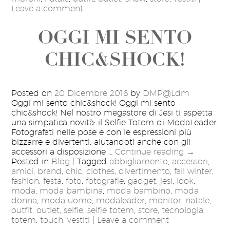
Leave a comment
OGGI MI SENTO
CHIC&SHOCK!
Posted on
20 Dicembre 2016
by
DMP@Ldm
Oggi mi sento chic&shock! Oggi mi sento
chic&shock! Nel nostro megastore di Jesi ti aspetta
una simpatica novità: il Selfie Totem di ModaLeader.
Fotografati nelle pose e con le espressioni più
bizzarre e divertenti, aiutandoti anche con gli
accessori a disposizione …
Continue reading
→
Posted in
Blog
|
Tagged
abbigliamento
,
accessori
,
amici
,
brand
,
chic
,
clothes
,
divertimento
,
fall winter
,
fashion
,
festa
,
foto
,
fotografie
,
gadget
,
jesi
,
look
,
moda
,
moda bambina
,
moda bambino
,
moda
donna
,
moda uomo
,
modaleader
,
monitor
,
natale
,
outfit
,
outlet
,
selfie
,
selfie totem
,
store
,
tecnologia
,
totem
,
touch
,
vestiti
|
Leave a comment